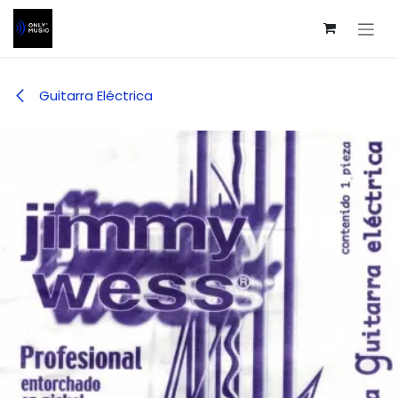
Ir al contenido
Guitarra Eléctrica