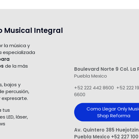
o Musical Integral
r la música y
a especializada
para
os
de la más
Boulevard Norte 9 Col. La 
Puebla Mexico
s, bajos y
+52 222 442 8600 +52 222 1
de percusión,
6600
 expresarte.
Como Llegar Only Musi
a tus
Shop​ Reforma
 LED, láser,
ows
Av. Quintero 385 Huejotzi
Puebla Mexico +52 227 100