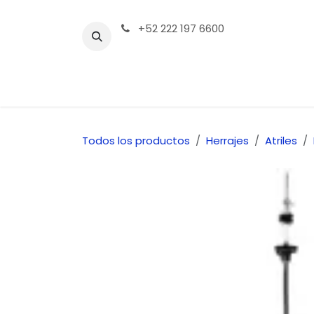
Ir al contenido
+52 222 197 6600
Tienda | Productos
Contáctenos
Todos los productos
Herrajes
Atriles