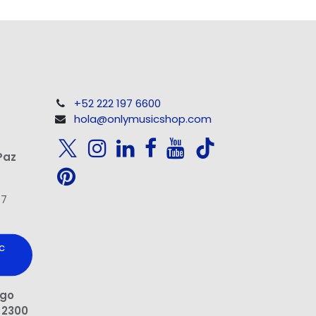
+52 222 197 6600
hola@onlymusicshop.com
Paz
97
c
ngo
 2300