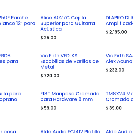
250E Parche
Alice A027C Cejilla
DLAPRO DL1
Blanco 12” para
Superior para Guitarra
Amplificado
Acústica
$
2,195.00
$
25.00
VFBD8
Vic Firth VFDLKS
Vic Firth S
es para
Escobillas de Varillas de
Alex Acuña
Metal
$
232.00
$
720.00
illa para
F18T Mariposa Cromada
TM8X24 Ma
Soprano
para Hardware 8 mm
Cromada c
$
59.00
$
39.00
riposa
Alde Audio EC1412 Platillo
Alde Audio 