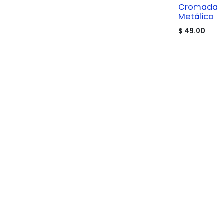
Cromada 
Metálica
$
49.00
Only Music Shop – Tu Destin
En
Only Music Shop
, somos apasionados po
todo lo que la hace posible. Somos tu tiend