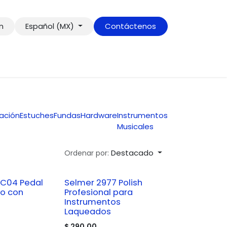
ón
Español (MX)
Contáctenos
nación
Estuches
Fundas
Hardware
Instrumentos
Musicales
Destacado
Ordenar por:
 C04 Pedal
Selmer 2977 Polish
o con
Profesional para
Instrumentos
Laqueados
$
290.00