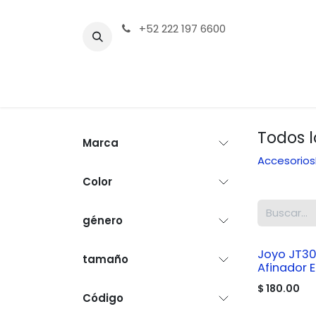
Ir al contenido
+52 222 197 6600
Tienda | Productos
Contáctenos
Todos 
Marca
Accesorios
Color
género
Ribbon Name
Joyo JT30
tamaño
Afinador E
$
180.00
Código