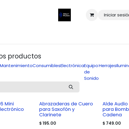
Iniciar sesi
los productos
Mantenimiento
Consumibles
Electrónica
Equipo
Herrajes
Ilumi
de
Sonido
6 Mini
Abrazaderas de Cuero
Alde Audio
lectrónico
para Saxofón y
para Bomb
Clarinete
Cadena
$
195.00
$
749.00