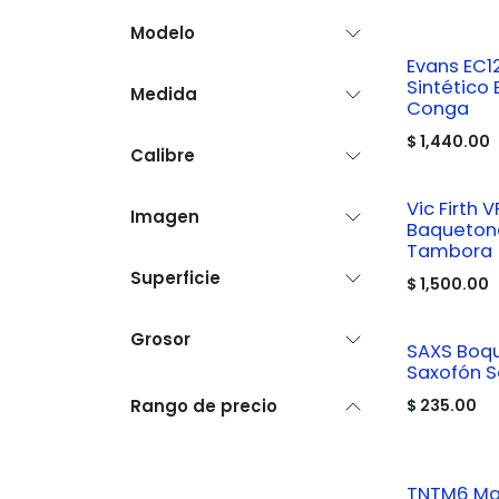
Modelo
Evans EC1
Sintético 
Medida
Conga
$
1,440.00
Calibre
Vic Firth 
Imagen
Baqueton
Tambora
Superficie
$
1,500.00
Grosor
SAXS Boqu
Saxofón 
Rango de precio
$
235.00
TNTM6 Ma