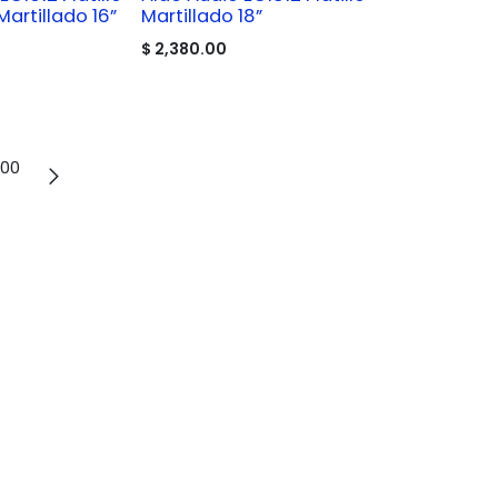
artillado 16”
Martillado 18”
$
2,380.00
100
+52 222 197 6600
hola@onlymusicshop.com