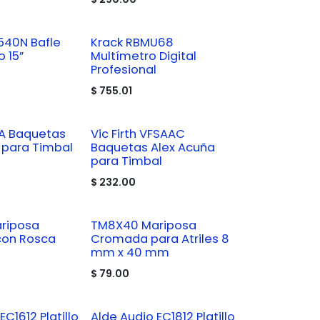
540N Bafle
Krack RBMU68
 15”
Multímetro Digital
Profesional
$
755.01
AA Baquetas
Vic Firth VFSAAC
 para Timbal
Baquetas Alex Acuña
para Timbal
$
232.00
riposa
TM8X40 Mariposa
on Rosca
Cromada para Atriles 8
mm x 40 mm
$
79.00
EC1612 Platillo
Alde Audio EC1812 Platillo