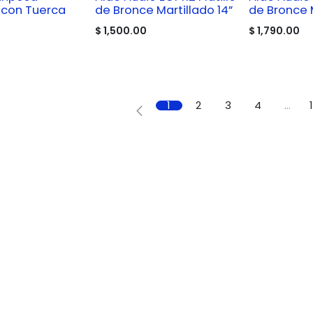
con Tuerca
de Bronce Martillado 14”
de Bronce M
$
1,500.00
$
1,790.00
1
2
3
4
…
o Musical Integral
r la música y
a especializada