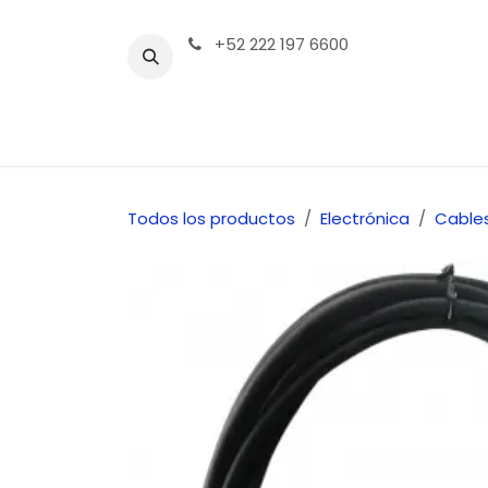
Ir al contenido
+52 222 197 6600
Tienda | Productos
Contáctenos
Todos los productos
Electrónica
Cable