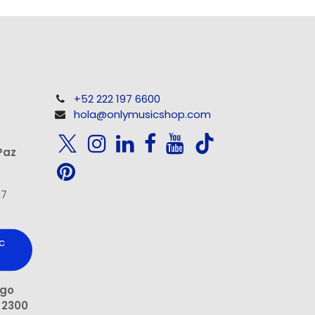
+52 222 197 6600
hola@onlymusicshop.com
Paz
97
c
ngo
 2300