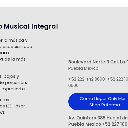
o Musical Integral
r la música y
a especializada
para
os
de la más
Boulevard Norte 9 Col. La 
Puebla Mexico
s, bajos y
+52 222 442 8600 +52 222 1
de percusión,
6600
 expresarte.
Como Llegar Only Musi
a tus
Shop​ Reforma
 LED, láser,
ows
Av. Quintero 385 Huejotzi
Puebla Mexico +52 227 100