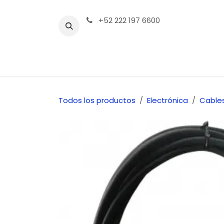
Ir al contenido
+52 222 197 6600
Tienda | Productos
Contáctenos
Todos los productos
Electrónica
Cable