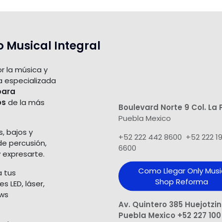
o Musical Integral
r la música y
a especializada
para
os
de la más
Boulevard Norte 9 Col. La 
Puebla Mexico
s, bajos y
+52 222 442 8600 +52 222 1
de percusión,
6600
 expresarte.
Como Llegar Only Musi
a tus
Shop​ Reforma
 LED, láser,
ows
Av. Quintero 385 Huejotzi
Puebla Mexico +52 227 100