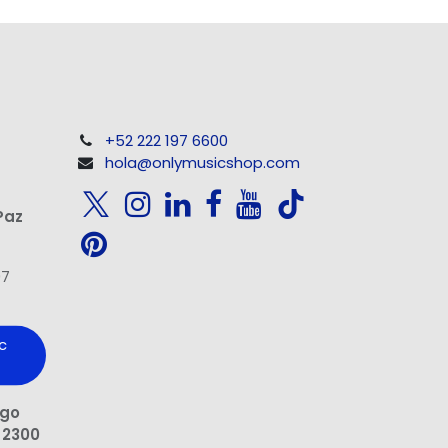
+52 222 197 6600
hola@onlymusicshop.com
Paz
97
c
ngo
 2300