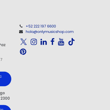
+52 222 197 6600
hola@onlymusicshop.com
Paz
97
c
ngo
 2300
ic