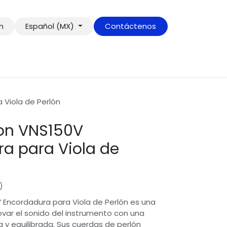
ón
Español (MX)
Contáctenos
 Viola de Perlón
on VNS150V
a para Viola de
)
 Encordadura para Viola de Perlón es una
ovar el sonido del instrumento con una
a y equilibrada. Sus cuerdas de perlón