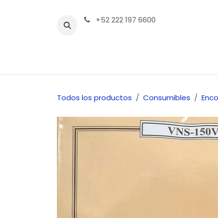
Ir al contenido
+52 222 197 6600
Tienda | Productos
Contáctenos
Todos los productos
Consumibles
Enco