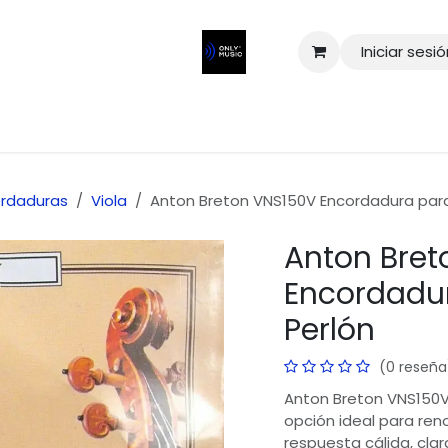
Iniciar sesi
rdaduras
Viola
Anton Breton VNS150V Encordadura para
Anton Bret
Encordadur
Perlón
(0 reseña
Anton Breton VNS150V
opción ideal para ren
respuesta cálida, clar