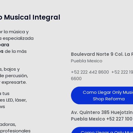
o Musical Integral
r la música y
a especializada
para
os
de la más
Boulevard Norte 9 Col. La 
Puebla Mexico
s, bajos y
+52 222 442 8600 +52 222 1
de percusión,
6600
 expresarte.
Como Llegar Only Musi
a tus
Shop​ Reforma
 LED, láser,
ows
Av. Quintero 385 Huejotzi
Puebla Mexico +52 227 100
ladoras,
 profesionales
Como Llegar a Only Mus