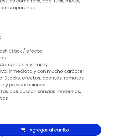
estilos como rock, pop, funk, metal,
 contemporánea.
S
Trash Stack / efecto
das
ido, cortante y trashy
siva, inmediata y con mucho carácter
 Stacks, efectos, acentos, remates,
ión y presentaciones
ristas que buscan sonidos modernos,
ivos
Agregar al carrito