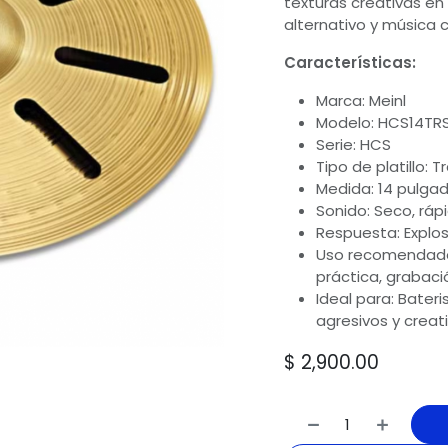
texturas creativas en 
alternativo y música
Características:
Marca: Meinl
Modelo: HCS14TR
Serie: HCS
Tipo de platillo: 
Medida: 14 pulga
Sonido: Seco, ráp
Respuesta: Explo
Uso recomendado:
práctica, grabac
Ideal para: Bate
agresivos y creat
$
2,900.00