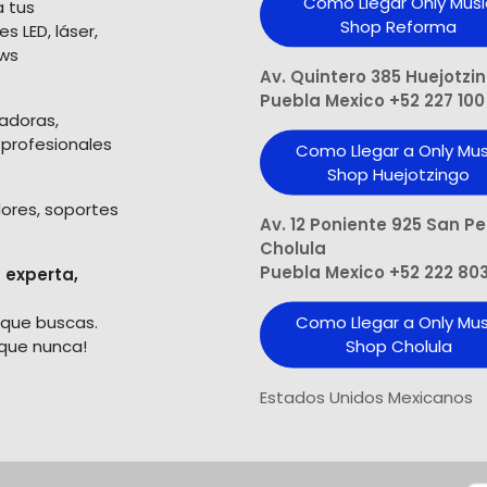
Como Llegar Only Musi
a tus
Shop​ Reforma
 LED, láser,
ows
Av. Quintero 385 Huejotzi
Puebla Mexico +52 227 100
ladoras,
 profesionales
Como Llegar a Only Mus
Shop Huejotzingo
dores, soportes
Av. 12 Poniente 925 San P
Cholula
Puebla Mexico +52 222 80
 experta,
 que buscas.
Como Llegar a Only Mus
 que nunca!
Shop Cholula
Estados Unidos Mexicanos