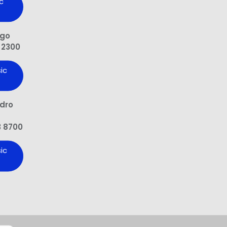
c
ngo
 2300
ic
edro
3 8700
ic