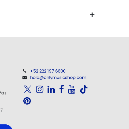
+52 222 197 6600
hola@onlymusicshop.com
Paz
97