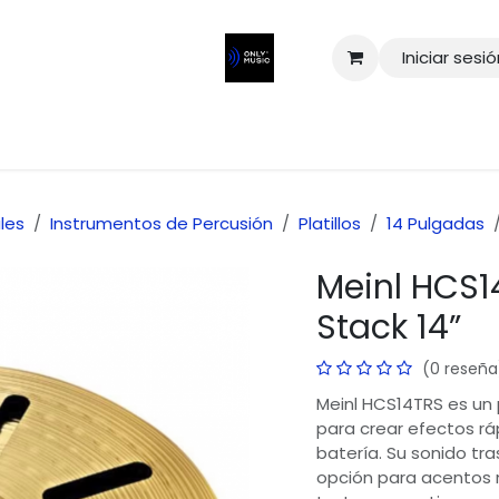
Iniciar sesi
les
Instrumentos de Percusión
Platillos
14 Pulgadas
Meinl HCS14
Stack 14”
(0 reseña
Meinl HCS14TRS es un 
para crear efectos rá
batería. Su sonido tr
opción para acentos 