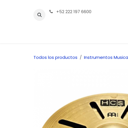
Ir al contenido
+52 222 197 6600
Tienda | Productos
Contáctenos
Todos los productos
Instrumentos Musica