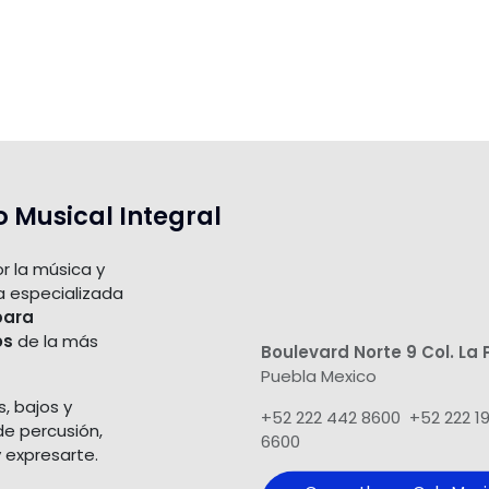
o Musical Integral
r la música y
a especializada
para
os
de la más
Boulevard Norte 9 Col. La 
Puebla Mexico
s, bajos y
+52 222 442 8600 +52 222 1
de percusión,
6600
 expresarte.