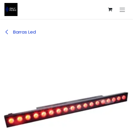
Ir al contenido
Barras Led