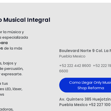
o Musical Integral
r la música y
a especializada
para
os
de la más
Boulevard Norte 9 Col. La 
Puebla Mexico
s, bajos y
+52 222 442 8600 +52 222 1
de percusión,
6600
 expresarte.
Como Llegar Only Musi
a tus
Shop​ Reforma
 LED, láser,
ows
Av. Quintero 385 Huejotzi
Puebla Mexico +52 227 100
ladoras,