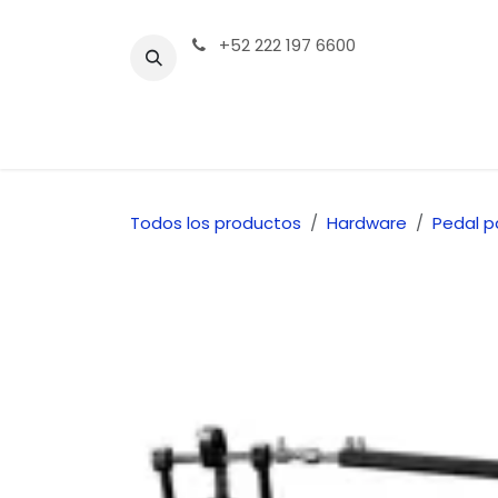
Ir al contenido
+52 222 197 6600
Tienda | Productos
Contáctenos
Todos los productos
Hardware
Pedal 