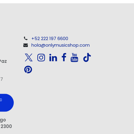
+52 222 197 6600
hola@onlymusicshop.com
Paz
97
c
ngo
 2300