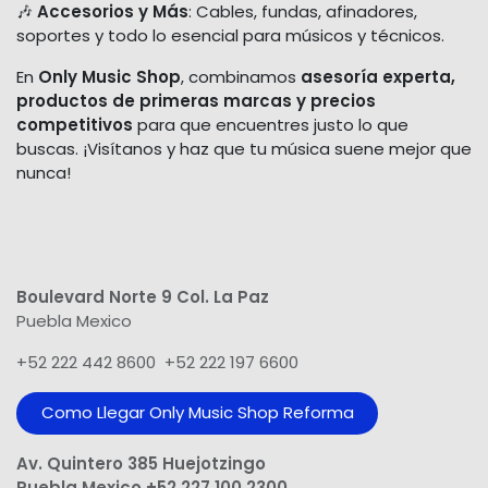
🎶
Accesorios y Más
: Cables, fundas, afinadores,
soportes y todo lo esencial para músicos y técnicos.
En
Only Music Shop
, combinamos
asesoría experta,
productos de primeras marcas y precios
competitivos
para que encuentres justo lo que
buscas. ¡Visítanos y haz que tu música suene mejor que
nunca!
Boulevard Norte 9 Col. La Paz
Puebla Mexico
+52 222 442 8600 +52 222 197 6600
Como Llegar Only Music Shop​ Reforma
Av. Quintero 385 Huejotzingo
Puebla Mexico +52 227 100 2300