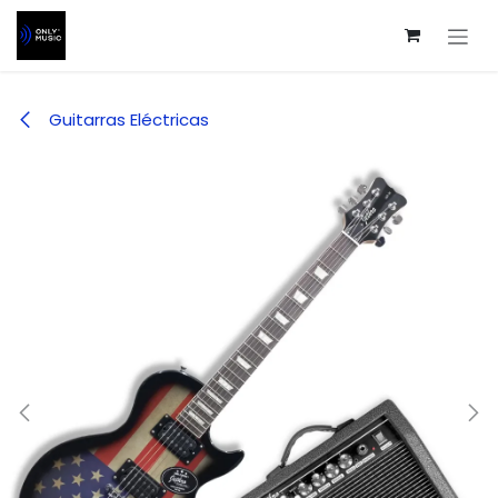
Ir al contenido
Guitarras Eléctricas