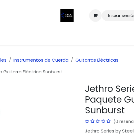
Iniciar sesi
les
Instrumentos de Cuerda
Guitarras Eléctricas
 Guitarra Eléctrica Sunburst
o Musical Integral
Jethro Ser
r la música y
Paquete Gu
a especializada
Sunburst
para
os
de la más
Boulevard Norte 9 Col. La 
(0 reseña
Puebla Mexico
Jethro Series by Stee
s, bajos y