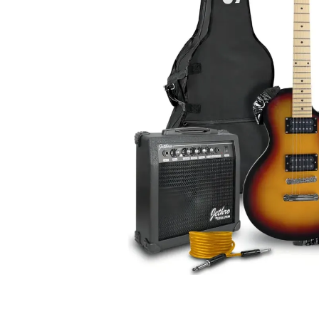
baterías hasta teclados, vientos y equipos 
tenemos todo lo que necesitas para crear y
💡
Iluminación para Escenarios
: Dale vida 
presentaciones con nuestra variedad en luces
focos inteligentes y controladores para sh
impactantes.
🔊
Equipos de Audio
: Amplificadores, mezc
micrófonos, sistemas de sonido portátiles y
para estudios y eventos en vivo.
🎶
Accesorios y Más
: Cables, fundas, afina
y todo lo esencial para músicos y técnicos.
En
Only Music Shop
, combinamos
asesoría
productos de primeras marcas y precios
competitivos
para que encuentres justo lo
¡Visítanos y haz que tu música suene mejor