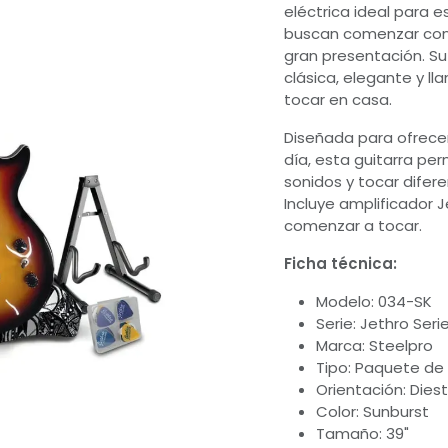
+52 222 442 8600 +52 222 1
eléctrica ideal para e
de percusión,
6600
buscan comenzar con
 expresarte.
gran presentación. S
Como Llegar Only Musi
a tus
clásica, elegante y ll
Shop​ Reforma
 LED, láser,
tocar en casa.
ows
Diseñada para ofrecer
Av. Quintero 385 Huejotzi
día, esta guitarra per
Puebla Mexico +52 227 100
ladoras,
sonidos y tocar difer
 profesionales
Incluye amplificador 
Como Llegar a Only Mus
comenzar a tocar.
Shop Huejotzingo
dores, soportes
Ficha técnica:
Av. 12 Poniente 925 San P
Cholula
Modelo: 034-SK
Puebla Mexico +52 222 80
 experta,
Serie: Jethro Seri
Marca: Steelpro
 que buscas.
Como Llegar a Only Mus
Tipo: Paquete de 
 que nunca!
Shop Cholula
Orientación: Dies
Color: Sunburst
Tamaño: 39"
Estados Unidos Mexicanos