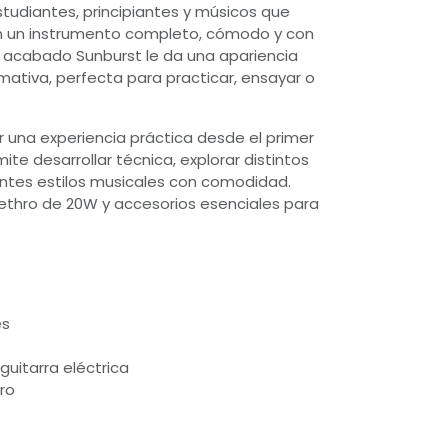
97
studiantes, principiantes y músicos que
 un instrumento completo, cómodo y con
u acabado Sunburst le da una apariencia
c
amativa, perfecta para practicar, ensayar o
 una experiencia práctica desde el primer
ngo
mite desarrollar técnica, explorar distintos
 2300
entes estilos musicales con comodidad.
Jethro de 20W y accesorios esenciales para
ic
edro
3 8700
es
ic
guitarra eléctrica
tro