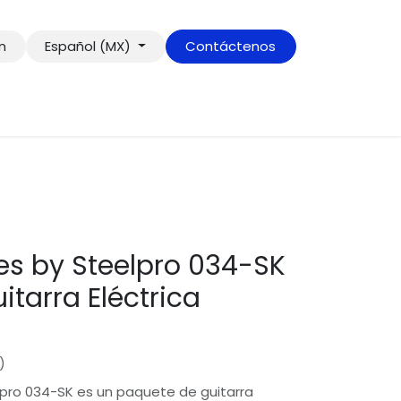
ón
Español (MX)
Contáctenos
ies by Steelpro 034-SK
+52 222 197 6600
itarra Eléctrica
hola@onlymusicshop.com
Paz
)
lpro 034-SK es un paquete de guitarra