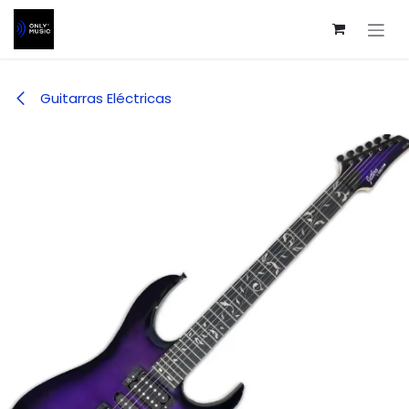
Ir al contenido
Guitarras Eléctricas