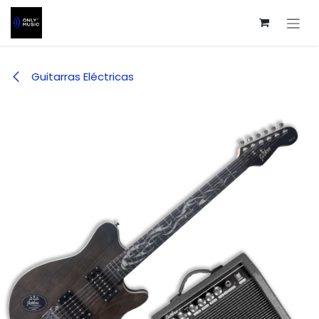
Ir al contenido
Guitarras Eléctricas