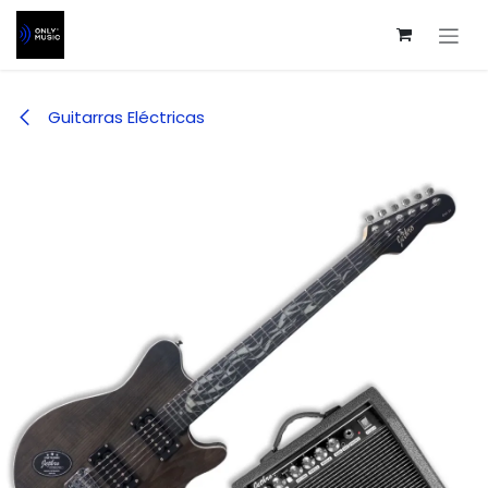
Ir al contenido
Guitarras Eléctricas