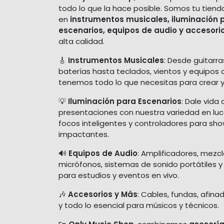
todo lo que la hace posible. Somos tu tiend
en
instrumentos musicales, iluminación 
escenarios, equipos de audio y accesori
alta calidad.
🎸
Instrumentos Musicales
: Desde guitarra
baterías hasta teclados, vientos y equipos 
tenemos todo lo que necesitas para crear y
💡
Iluminación para Escenarios
: Dale vida 
presentaciones con nuestra variedad en luces
focos inteligentes y controladores para sh
impactantes.
🔊
Equipos de Audio
: Amplificadores, mezc
micrófonos, sistemas de sonido portátiles y
para estudios y eventos en vivo.
🎶
Accesorios y Más
: Cables, fundas, afina
y todo lo esencial para músicos y técnicos.
En
Only Music Shop
, combinamos
asesoría