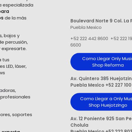
a especializada
para
os
de la más
Boulevard Norte 9 Col. La 
Puebla Mexico
s, bajos y
+52 222 442 8600 +52 222 1
de percusión,
6600
 expresarte.
Como Llegar Only Musi
a tus
Shop​ Reforma
 LED, láser,
ows
Av. Quintero 385 Huejotzi
Puebla Mexico +52 227 100
ladoras,
 profesionales
Como Llegar a Only Mus
Shop Huejotzingo
dores, soportes
Av. 12 Poniente 925 San P
Cholula
Puebla Mexico +52 222 80
 experta,