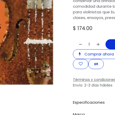
conservar una afinaci
comodidad durante la 
para violinistas que 
clases, ensayos, prese
$
174.00
Comprar ahora
Términos y condicione
Envío: 2-3 días hábiles
Especificaciones
Marca