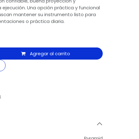
ón confiable, buena proyección y
ejecución. Una opción práctica y funcional
buscan mantener su instrumento listo para
ntaciones o práctica diaria.
Agregar al carrito
s
Pyramid