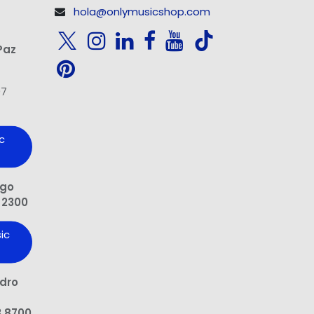
hola@onlymusicshop.com
Paz
97
c
ngo
 2300
ic
edro
3 8700