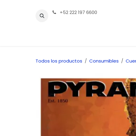
Ir al contenido
+52 222 197 6600
Tienda | Productos
Contáctenos
Todos los productos
Consumibles
Cue