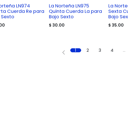
orteña LN974
La Norteña LN975
La Nort
ta Cuerda Re para
Quinta Cuerda La para
Sexta C
 Sexto
Bajo Sexto
Bajo Se
.00
$
30.00
$
35.00
1
2
3
4
…
o Musical Integral
r la música y
a especializada