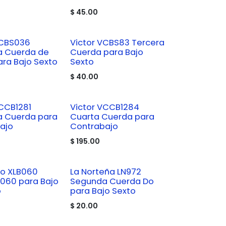
$
45.00
VCBS036
Victor VCBS83 Tercera
 Cuerda de
Cuerda para Bajo
ara Bajo Sexto
Sexto
$
40.00
VCCB1281
Victor VCCB1284
 Cuerda para
Cuarta Cuerda para
ajo
Contrabajo
$
195.00
io XLB060
La Norteña LN972
.060 para Bajo
Segunda Cuerda Do
o
para Bajo Sexto
$
20.00