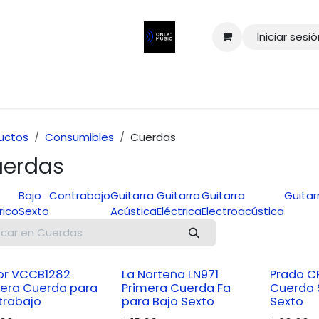
Iniciar sesi
uctos
Consumibles
Cuerdas
erdas
Bajo
Contrabajo
Guitarra
Guitarra
Guitarra
Guitar
rico
Sexto
Acústica
Eléctrica
Electroacústica
or VCCB1282
La Norteña LN971
Prado C
era Cuerda para
Primera Cuerda Fa
Cuerda 
trabajo
para Bajo Sexto
Sexto