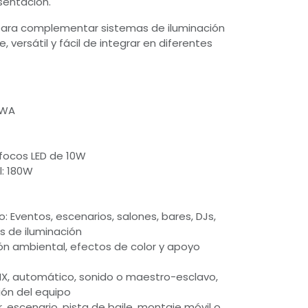
sentación.
para complementar sistemas de iluminación
 versátil y fácil de integrar en diferentes
BWA
 focos LED de 10W
l: 180W
Eventos, escenarios, salones, bares, DJs,
s de iluminación
ión ambiental, efectos de color y apoyo
X, automático, sonido o maestro-esclavo,
ión del equipo
or, escenario, pista de baile, montaje móvil o