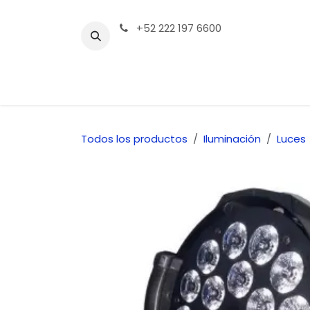
Ir al contenido
+52 222 197 6600
Tienda | Productos
Contáctenos
Todos los productos
Iluminación
Luces