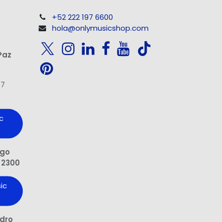
+52 222 197 6600
hola@onlymusicshop.com
Paz
97
c
ngo
 2300
ic
edro