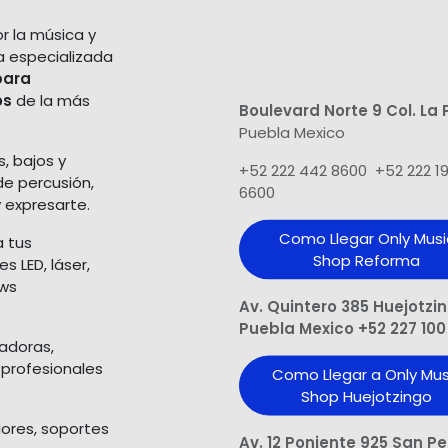
r la música y
a especializada
para
os
de la más
Boulevard Norte 9 Col. La 
Puebla Mexico
s, bajos y
+52 222 442 8600 +52 222 1
de percusión,
6600
 expresarte.
Como Llegar Only Musi
a tus
Shop​ Reforma
 LED, láser,
ows
Av. Quintero 385 Huejotzi
Puebla Mexico +52 227 100
ladoras,
 profesionales
Como Llegar a Only Mus
Shop Huejotzingo
dores, soportes
Av. 12 Poniente 925 San P