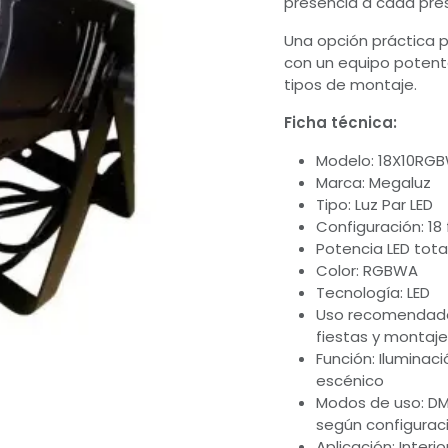
presencia a cada pre
Una opción práctica 
con un equipo potente,
tipos de montaje.
Ficha técnica:
Modelo: 18X10RG
Marca: Megaluz
Tipo: Luz Par LED
Configuración: 18
Potencia LED tota
Color: RGBWA
Tecnología: LED
Uso recomendado: 
fiestas y montaje
Función: Iluminac
escénico
Modos de uso: DM
según configurac
Aplicación: Interi