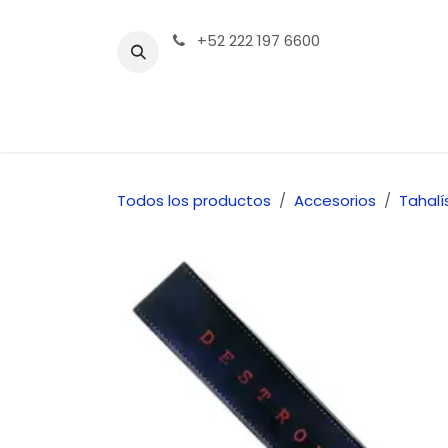
Ir al contenido
+52 222 197 6600
Tienda | Productos
Contáctenos
Todos los productos
Accesorios
Tahalí