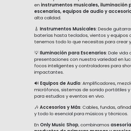
en
instrumentos musicales, iluminación 
escenarios, equipos de audio y accesori
alta calidad.
🎸
Instrumentos Musicales
: Desde guitarra
baterías hasta teclados, vientos y equipos 
tenemos todo lo que necesitas para crear y
💡
Iluminación para Escenarios
: Dale vida 
presentaciones con nuestra variedad en luces
focos inteligentes y controladores para sh
impactantes.
🔊
Equipos de Audio
: Amplificadores, mezc
micrófonos, sistemas de sonido portátiles y
para estudios y eventos en vivo.
🎶
Accesorios y Más
: Cables, fundas, afina
y todo lo esencial para músicos y técnicos.
En
Only Music Shop
, combinamos
asesoría
productos de primeras marcas y precios