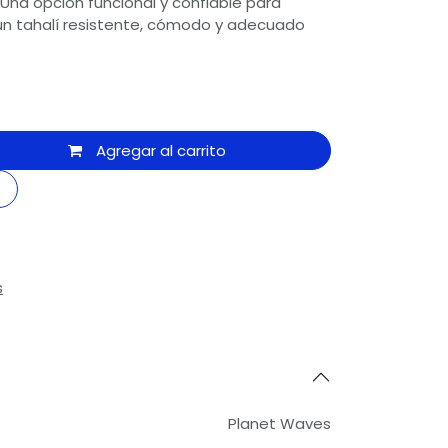
Una opción funcional y confiable para
n tahalí resistente, cómodo y adecuado
Agregar al carrito
s
Planet Waves