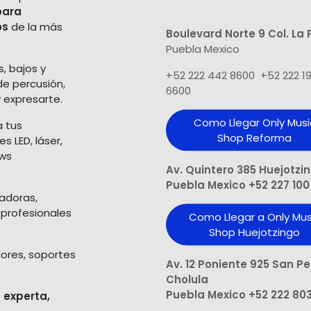
para
os
de la más
Boulevard Norte 9 Col. La 
Puebla Mexico
s, bajos y
+52 222 442 8600 +52 222 1
de percusión,
6600
 expresarte.
Como Llegar Only Musi
a tus
Shop​ Reforma
 LED, láser,
ows
Av. Quintero 385 Huejotzi
Puebla Mexico +52 227 100
ladoras,
 profesionales
Como Llegar a Only Mus
Shop Huejotzingo
dores, soportes
Av. 12 Poniente 925 San P
Cholula
Puebla Mexico +52 222 80
 experta,