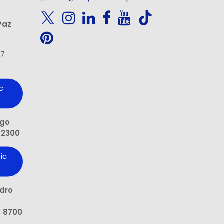
Paz
97
c
ngo
 2300
ic
edro
3 8700