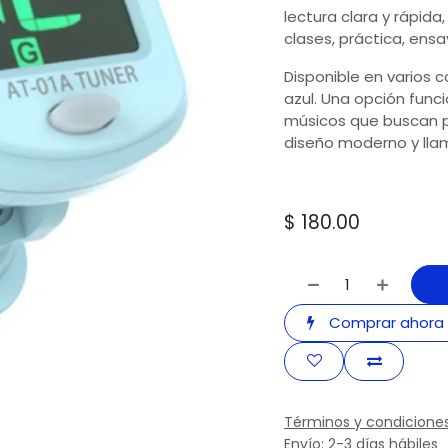
lectura clara y rápida
clases, práctica, ens
Disponible en varios co
azul. Una opción funcio
músicos que buscan pr
diseño moderno y lla
$
180.00
Comprar ahora
Términos y condicione
Envío: 2-3 días hábiles