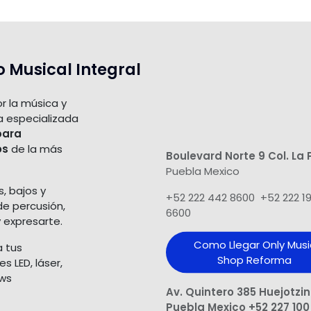
o Musical Integral
r la música y
a especializada
para
os
de la más
Boulevard Norte 9 Col. La 
Puebla Mexico
s, bajos y
+52 222 442 8600 +52 222 1
de percusión,
6600
 expresarte.
Como Llegar Only Musi
a tus
Shop​ Reforma
 LED, láser,
ows
Av. Quintero 385 Huejotzi
Puebla Mexico +52 227 100