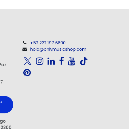
+52 222 197 6600
hola@onlymusicshop.com
Paz
97
c
ngo
 2300