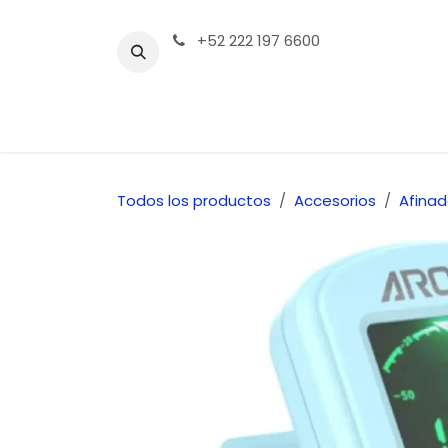
Ir al contenido
+52 222 197 6600
Tienda | Productos
Contáctenos
Todos los productos
Accesorios
Afinad