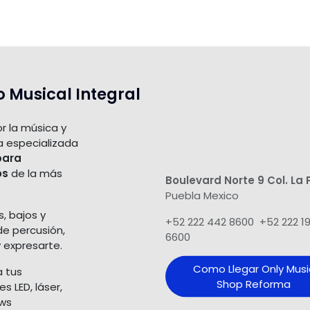
o Musical Integral
r la música y
a especializada
para
os
de la más
Boulevard Norte 9 Col. La 
Puebla Mexico
s, bajos y
+52 222 442 8600 +52 222 1
de percusión,
6600
 expresarte.
Como Llegar Only Musi
a tus
Shop​ Reforma
 LED, láser,
ows