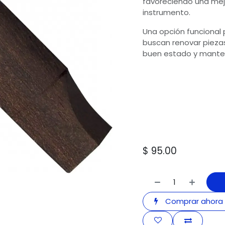
favoreciendo una mejo
instrumento.
Una opción funcional 
buscan renovar pieza
buen estado y manten
$
95.00
Comprar ahora