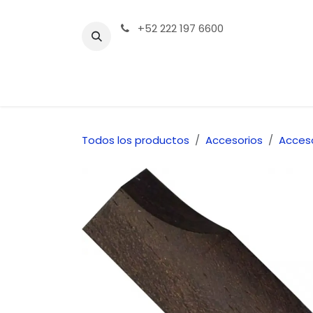
Ir al contenido
+52 222 197 6600
Tienda | Productos
Contáctenos
Todos los productos
Accesorios
Acceso