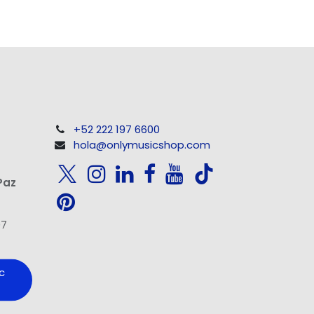
+52 222 197 6600
hola@onlymusicshop.com
Paz
97
c