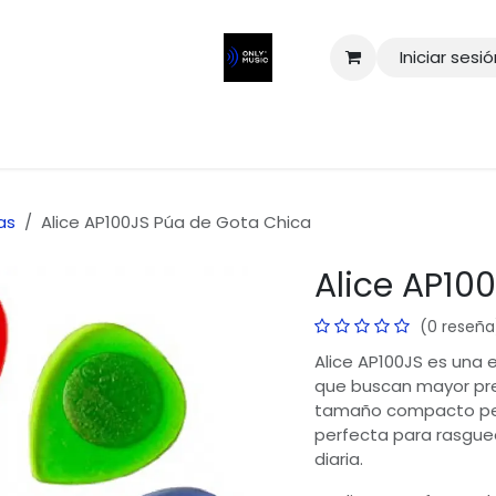
Iniciar sesi
as
Alice AP100JS Púa de Gota Chica
Alice AP10
(0 reseña
Alice AP100JS es una e
que buscan mayor prec
tamaño compacto perm
perfecta para rasgueo
diaria.