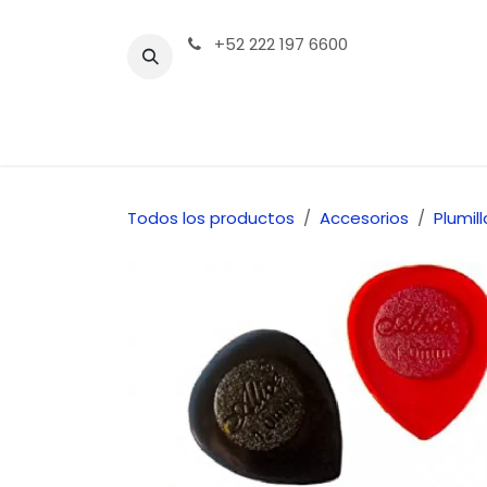
Ir al contenido
+52 222 197 6600
Tienda | Productos
Contáctenos
Todos los productos
Accesorios
Plumill