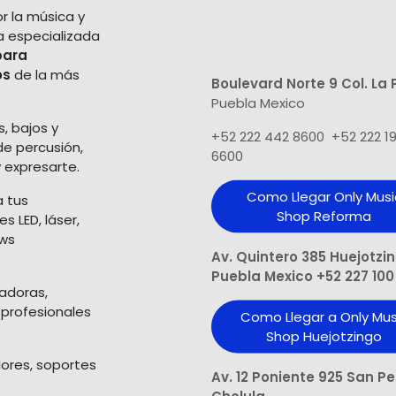
r la música y
a especializada
para
os
de la más
Boulevard Norte 9 Col. La 
Puebla Mexico
s, bajos y
+52 222 442 8600 +52 222 1
de percusión,
6600
 expresarte.
Como Llegar Only Musi
a tus
Shop​ Reforma
 LED, láser,
ows
Av. Quintero 385 Huejotzi
Puebla Mexico +52 227 100
ladoras,
 profesionales
Como Llegar a Only Mus
Shop Huejotzingo
dores, soportes
Av. 12 Poniente 925 San P