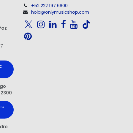
+52 222 197 6600
hola@onlymusicshop.com
Paz
97
c
ngo
 2300
ic
edro