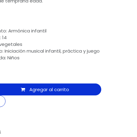
sde temprana edad.
to: Armónica infantil
 14
 vegetales
Iniciación musical infantil, práctica y juego
a: Niños
Agregar al carrito
s