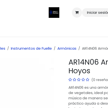
Iniciar sesi
les
Instrumentos de Fuelle
Armónicas
AR14N06 Armóni
AR14N06 Ar
Hoyos
(0 reseña
AR14N06 es una armóni
de vegetales, ideal pa
música de manera senc
práctico ayuda a desar