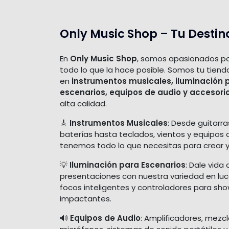
Only Music Shop – Tu Destin
En
Only Music Shop
, somos apasionados po
todo lo que la hace posible. Somos tu tiend
en
instrumentos musicales, iluminación 
escenarios, equipos de audio y accesori
alta calidad.
🎸
Instrumentos Musicales
: Desde guitarra
baterías hasta teclados, vientos y equipos 
tenemos todo lo que necesitas para crear y
💡
Iluminación para Escenarios
: Dale vida 
presentaciones con nuestra variedad en luces
focos inteligentes y controladores para sh
impactantes.
🔊
Equipos de Audio
: Amplificadores, mezc
micrófonos, sistemas de sonido portátiles y