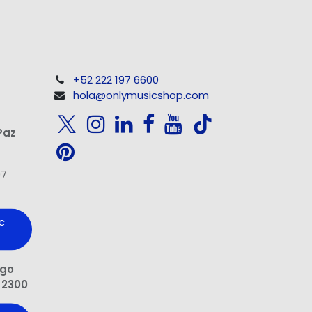
+52 222 197 6600
hola@onlymusicshop.com
Paz
97
c
ngo
 2300