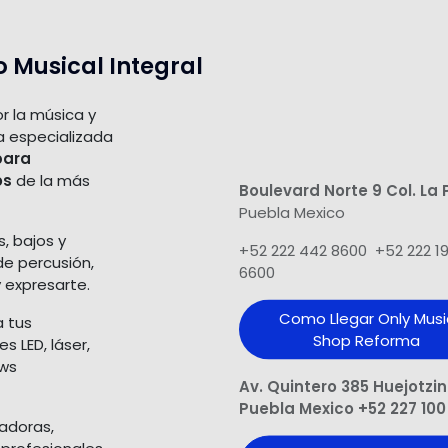
o Musical Integral
r la música y
a especializada
para
os
de la más
Boulevard Norte 9 Col. La 
Puebla Mexico
s, bajos y
+52 222 442 8600 +52 222 1
de percusión,
6600
 expresarte.
Como Llegar Only Musi
a tus
Shop​ Reforma
 LED, láser,
ows
Av. Quintero 385 Huejotzi
Puebla Mexico +52 227 100
ladoras,
 profesionales