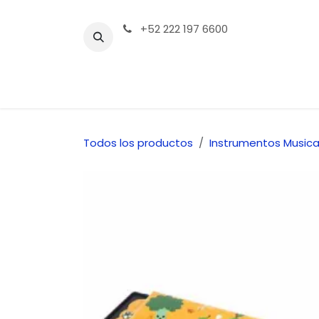
Ir al contenido
+52 222 197 6600
Tienda | Productos
Contáctenos
Todos los productos
Instrumentos Musica