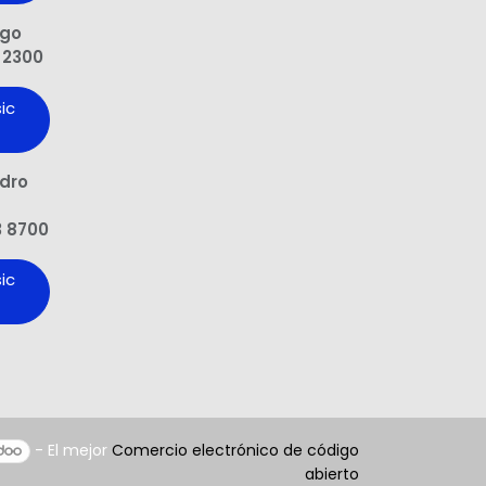
ngo
 2300
ic
edro
3 8700
ic
- El mejor
Comercio electrónico de código
abierto