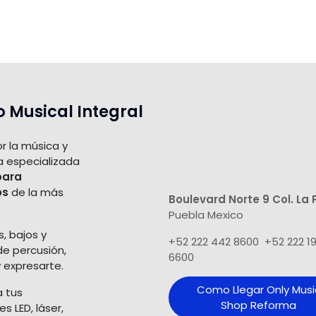
o Musical Integral
r la música y
a especializada
para
os
de la más
Boulevard Norte 9 Col. La 
Puebla Mexico
s, bajos y
+52 222 442 8600 +52 222 1
de percusión,
6600
 expresarte.
Como Llegar Only Musi
a tus
Shop​ Reforma
 LED, láser,