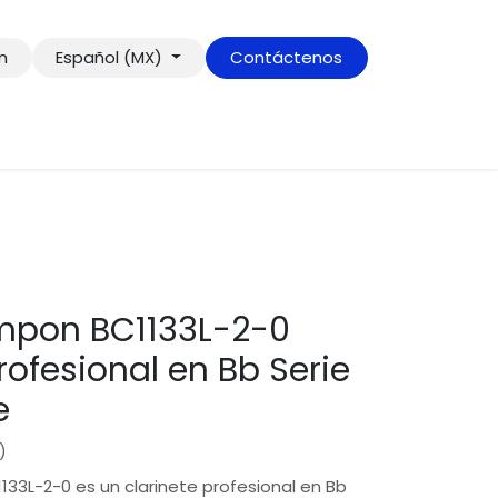
ón
Español (MX)
Contáctenos
mpon BC1133L-2-0
rofesional en Bb Serie
e
)
133L-2-0 es un clarinete profesional en Bb