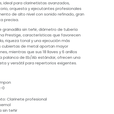
ge, ideal para clarinetistas avanzados,
rio, orquesta y ejecutantes profesionales
ento de alto nivel con sonido refinado, gran
a precisa.
granadilla sin teñir, diámetro de tubería
ana Prestige, características que favorecen
da, riqueza tonal y una ejecución más
as cubiertas de metal aportan mayor
nes, mientras que sus 18 llaves y 6 anillos
la palanca de Eb/Ab estándar, ofrecen una
ta y versátil para repertorios exigentes.
rampon
2-0
e
to: Clarinete profesional
 bemol
 sin teñir