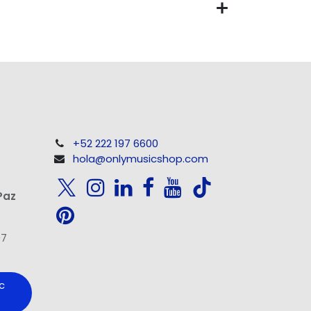
+52 222 197 6600
hola@onlymusicshop.com
Paz
97
c