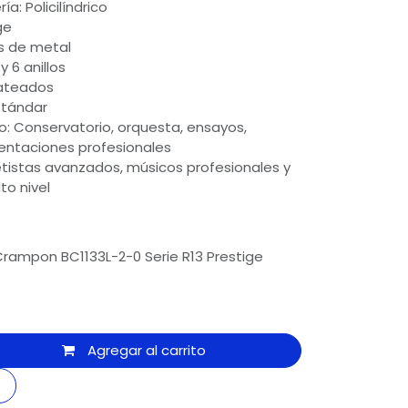
a: Policilíndrico
ge
as de metal
y 6 anillos
Plateados
stándar
 Conservatorio, orquesta, ensayos,
sentaciones profesionales
netistas avanzados, músicos profesionales y
to nivel
Crampon BC1133L-2-0 Serie R13 Prestige
Agregar al carrito