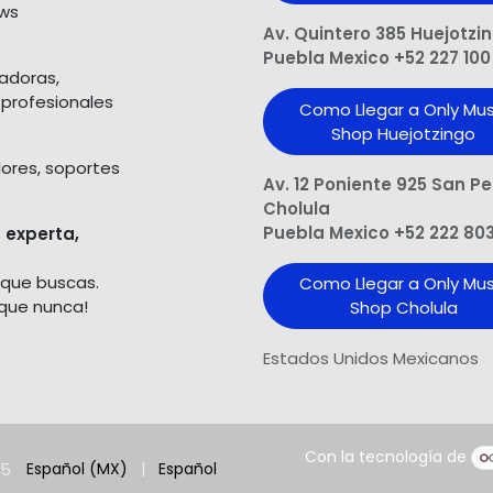
ows
Av. Quintero 385 Huejotzi
Puebla Mexico +52 227 100
ladoras,
 profesionales
Como Llegar a Only Mus
Shop Huejotzingo
dores, soportes
Av. 12 Poniente 925 San P
Cholula
Puebla Mexico +52 222 80
 experta,
 que buscas.
Como Llegar a Only Mus
 que nunca!
Shop Cholula
Estados Unidos Mexicanos
Con la tecnología de
25
Español (MX)
|
Español