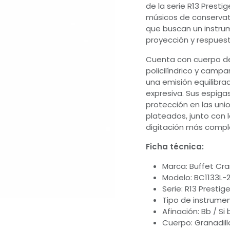
de la serie R13 Presti
músicos de conservato
que buscan un instrum
proyección y respuest
Cuenta con cuerpo de 
policilíndrico y camp
una emisión equilibra
expresiva. Sus espig
protección en las unio
plateados, junto con 
digitación más comple
Ficha técnica:
Marca: Buffet C
Modelo: BC1133L-
Serie: R13 Prestig
Tipo de instrumen
Afinación: Bb / Si
Cuerpo: Granadilla