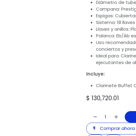
Diámetro de tuberí
Campana: Presti
Espigas: Cubiert
Sistema: 18 llaves 
Llaves y anillos: 
Palanca: Eb/Ab e
Uso recomendado:
conciertos y pre
Ideal para: Clari
ejecutantes de al
Incluye:
Clarinete Buffet 
$
130,720.01
Comprar ahora