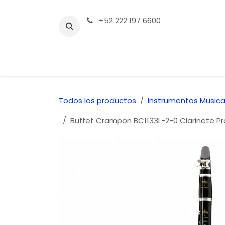
Ir al contenido
+52 222 197 6600
Tienda | Productos
Contáctenos
Todos los productos
Instrumentos Musica
Buffet Crampon BC1133L-2-0 Clarinete Pro