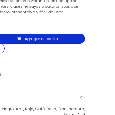
onible en colores vibrantes, es una opción
ntes, clases, ensayos o saxofonistas que
gero, presentable y fácil de usar.
Agregar al carrito
s
Negro
,
Azul
,
Rojo
,
Café
,
Rosa
,
Transparente
,
Fiusha
,
Azul