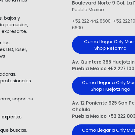
Boulevard Norte 9 Col. La 
Puebla Mexico
s, bajos y
+52 222 442 8600 +52 222 1
de percusión,
6600
 expresarte.
Como Llegar Only Musi
a tus
Shop​ Reforma
 LED, láser,
ows
Av. Quintero 385 Huejotzi
Puebla Mexico +52 227 100
ladoras,
 profesionales
Como Llegar a Only Mus
Shop Huejotzingo
dores, soportes
Av. 12 Poniente 925 San P
Cholula
Puebla Mexico +52 222 80
 experta,
 que buscas.
Como Llegar a Only Mus