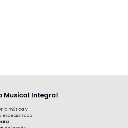
o Musical Integral
r la música y
a especializada
para
os
de la más