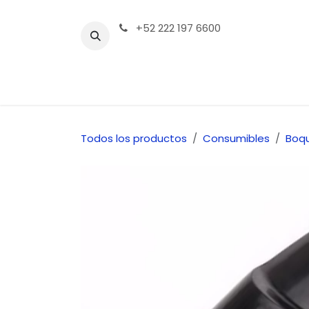
Ir al contenido
+52 222 197 6600
Tienda | Productos
Contáctenos
Todos los productos
Consumibles
Boqu