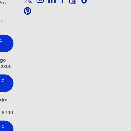
Paz
97
c
ngo
 2300
ic
edro
3 8700
ic