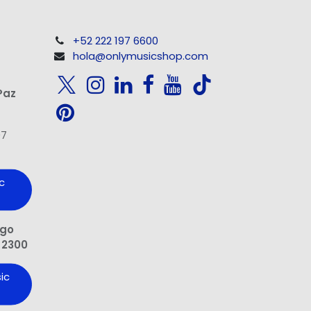
+52 222 197 6600
hola@onlymusicshop.com
Paz
97
c
ngo
 2300
ic