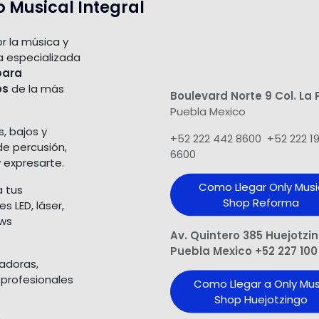
o Musical Integral
r la música y
a especializada
para
os
de la más
Boulevard Norte 9 Col. La 
Puebla Mexico
s, bajos y
+52 222 442 8600 +52 222 1
de percusión,
6600
 expresarte.
Como Llegar Only Musi
a tus
Shop​ Reforma
 LED, láser,
ows
Av. Quintero 385 Huejotzi
Puebla Mexico +52 227 100
ladoras,
 profesionales
Como Llegar a Only Mus
Shop Huejotzingo