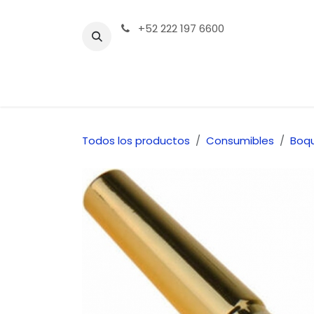
Ir al contenido
+52 222 197 6600
Tienda | Productos
Contáctenos
Todos los productos
Consumibles
Boqu