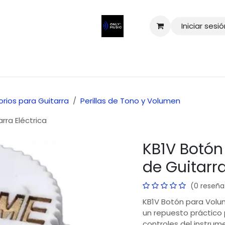
Iniciar sesi
rios para Guitarra
Perillas de Tono y Volumen
rra Eléctrica
KB1V Botón
de Guitarra
(0 reseña
KB1V Botón para Volum
un repuesto práctico p
controles del instrum