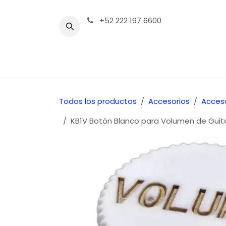
Ir al contenido
+52 222 197 6600
Tienda | Productos
Contáctenos
Todos los productos
Accesorios
Acceso
KB1V Botón Blanco para Volumen de Guita