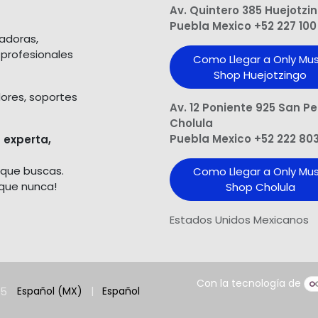
Av. Quintero 385 Huejotzi
Puebla Mexico +52 227 100
ladoras,
 profesionales
Como Llegar a Only Mus
Shop Huejotzingo
dores, soportes
Av. 12 Poniente 925 San P
Cholula
Puebla Mexico +52 222 80
 experta,
 que buscas.
Como Llegar a Only Mus
 que nunca!
Shop Cholula
Estados Unidos Mexicanos
Con la tecnología de
25
Español (MX)
|
Español