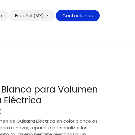
ón
Español (MX)
Contáctenos
 Blanco para Volumen
 Eléctrica
)
en de Guitarra Eléctrica en color blanco es
ara renovar, reparar o personalizar los
ento. Su diseño permite reemplazar un