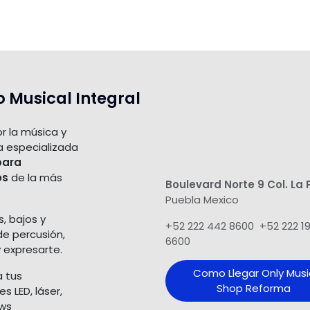
o Musical Integral
r la música y
a especializada
para
os
de la más
Boulevard Norte 9 Col. La 
Puebla Mexico
s, bajos y
+52 222 442 8600 +52 222 1
de percusión,
6600
 expresarte.
Como Llegar Only Musi
a tus
Shop​ Reforma
 LED, láser,
ows