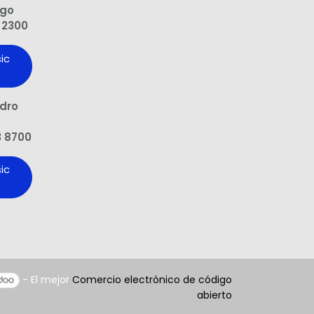
ngo
 2300
ic
edro
3 8700
ic
- El mejor
Comercio electrónico de código
abierto