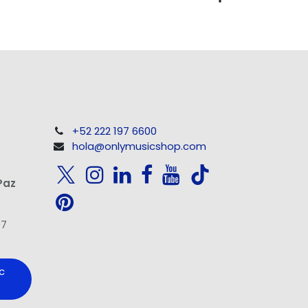
+52 222 197 6600
hola@onlymusicshop.com
Paz
97
c