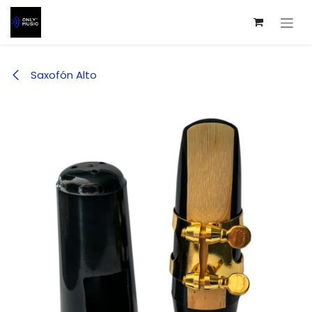
Ir al contenido
Saxofón Alto