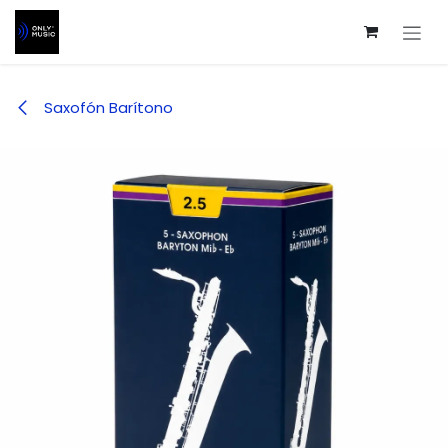
Ir al contenido
Saxofón Barítono