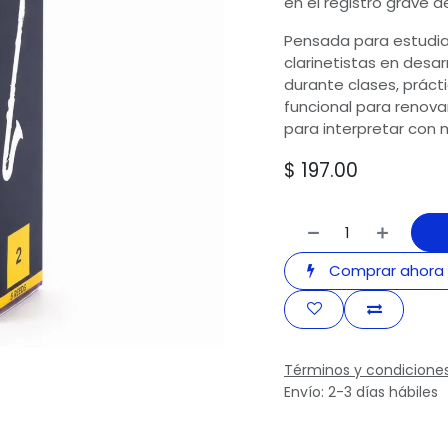
en el registro grave d
Pensada para estudia
clarinetistas en desar
durante clases, práct
funcional para renovar
para interpretar con 
$
197.00
Comprar ahora
Términos y condicione
Envío: 2-3 días hábiles