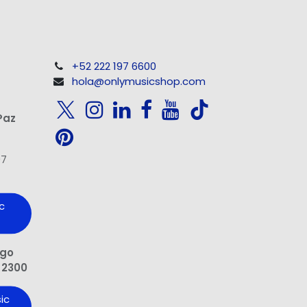
+52 222 197 6600
hola@onlymusicshop.com
Paz
97
c
ngo
 2300
ic