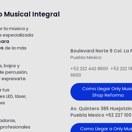
o Musical Integral
r la música y
a especializada
para
os
de la más
Boulevard Norte 9 Col. La 
Puebla Mexico
s, bajos y
+52 222 442 8600 +52 222 1
de percusión,
6600
 expresarte.
Como Llegar Only Musi
a tus
Shop​ Reforma
 LED, láser,
ows
Av. Quintero 385 Huejotzi
Puebla Mexico +52 227 100
ladoras,
 profesionales
Como Llegar a Only Mus