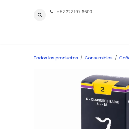
Ir al contenido
+52 222 197 6600
Tienda | Productos
Contáctenos
Todos los productos
Consumibles
Cañ