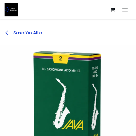
Ir al contenido
Saxofón Alto