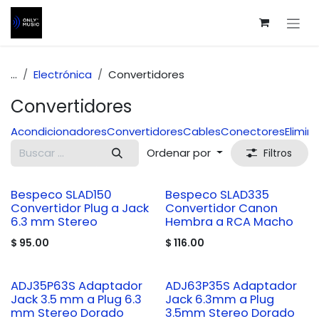
Ir al contenido
...
Electrónica
Convertidores
Convertidores
Acondicionadores
Convertidores
Cables
Conectores
Elimin
Ordenar por
Filtros
Bespeco SLAD150
Bespeco SLAD335
Convertidor Plug a Jack
Convertidor Canon
6.3 mm Stereo
Hembra a RCA Macho
$
95.00
$
116.00
ADJ35P63S Adaptador
ADJ63P35S Adaptador
Jack 3.5 mm a Plug 6.3
Jack 6.3mm a Plug
mm Stereo Dorado
3.5mm Stereo Dorado