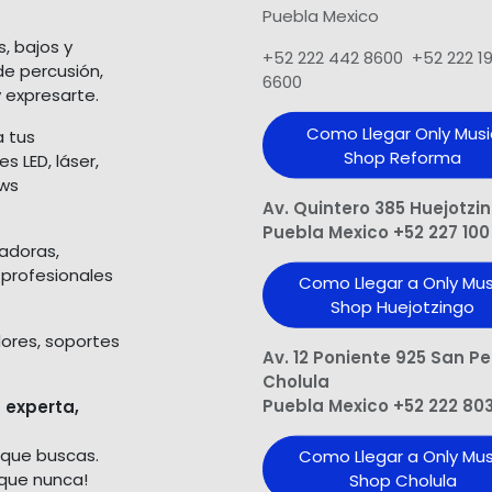
Puebla Mexico
s, bajos y
+52 222 442 8600 +52 222 1
de percusión,
6600
 expresarte.
Como Llegar Only Musi
a tus
Shop​ Reforma
 LED, láser,
ows
Av. Quintero 385 Huejotzi
Puebla Mexico +52 227 100
ladoras,
 profesionales
Como Llegar a Only Mus
Shop Huejotzingo
dores, soportes
Av. 12 Poniente 925 San P
Cholula
Puebla Mexico +52 222 80
 experta,
 que buscas.
Como Llegar a Only Mus
 que nunca!
Shop Cholula