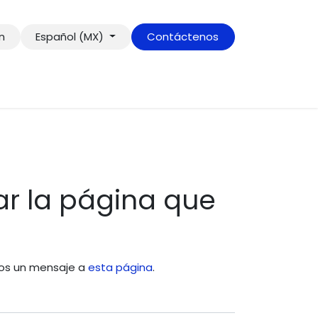
ón
Español (MX)
Contáctenos
r la página que
enos un mensaje a
esta página
.