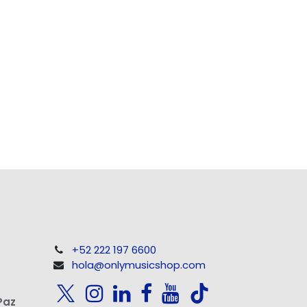
+52 222 197 6600
hola@onlymusicshop.com
Paz