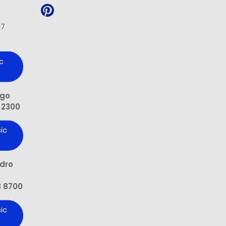
97
c
ngo
 2300
ic
edro
3 8700
ic