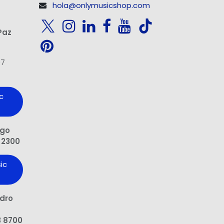
hola@onlymusicshop.com
Paz
97
c
ngo
 2300
ic
edro
3 8700