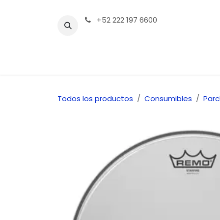
Ir al contenido
+52 222 197 6600
Tienda | Productos
Contáctenos
Todos los productos
Consumibles
Par