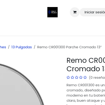
Iniciar sesi
ches
13 Pulgadas
Remo CR001300 Parche Cromado 13”
Remo CR00
Cromado 1
(0 reseña
Remo CR001300 es un
cromado, diseñado par
moderna en tu baterí
clara, buen ataque y u