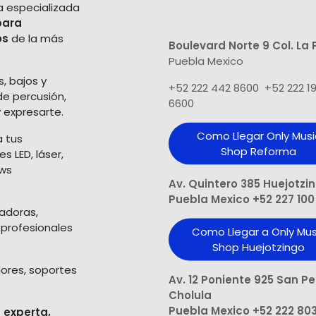
a especializada
para
os
de la más
Boulevard Norte 9 Col. La 
Puebla Mexico
s, bajos y
+52 222 442 8600 +52 222 1
de percusión,
6600
 expresarte.
Como Llegar Only Musi
a tus
Shop​ Reforma
 LED, láser,
ows
Av. Quintero 385 Huejotzi
Puebla Mexico +52 227 100
ladoras,
 profesionales
Como Llegar a Only Mus
Shop Huejotzingo
dores, soportes
Av. 12 Poniente 925 San P
Cholula
Puebla Mexico +52 222 80
 experta,