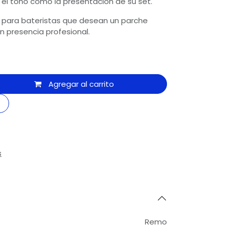
el tono como la presentación de su set.
 para bateristas que desean un parche
on presencia profesional.
Agregar al carrito
s
Remo