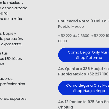
r la música y
a especializada
para
os
de la más
Boulevard Norte 9 Col. La 
Puebla Mexico
s, bajos y
+52 222 442 8600 +52 222 1
de percusión,
6600
 expresarte.
Como Llegar Only Musi
a tus
Shop​ Reforma
 LED, láser,
ows
Av. Quintero 385 Huejotzi
Puebla Mexico +52 227 100
ladoras,
 profesionales
Como Llegar a Only Mus
Shop Huejotzingo
dores, soportes
Av. 12 Poniente 925 San P
Cholula