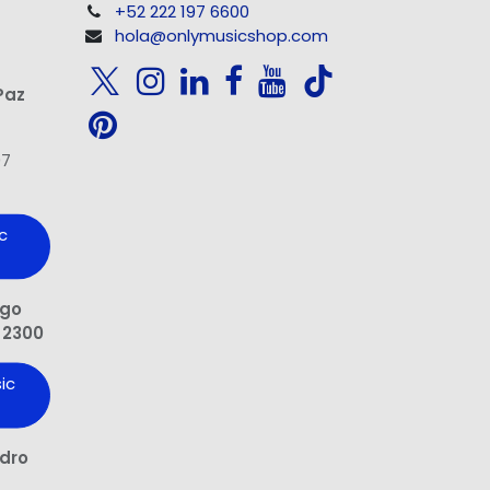
+52 222 197 6600
hola@onlymusicshop.com
Paz
97
c
ngo
 2300
ic
edro