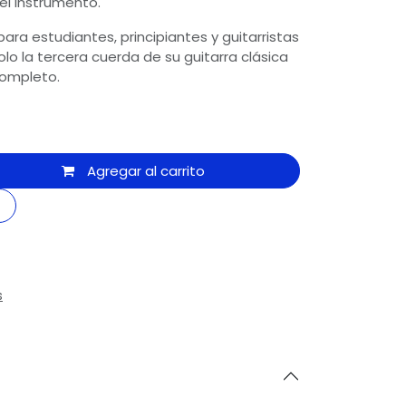
 el instrumento.
ara estudiantes, principiantes y guitarristas
lo la tercera cuerda de su guitarra clásica
completo.
Agregar al carrito
s