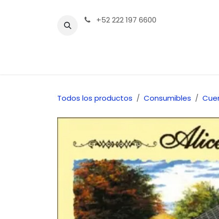
Ir al contenido
+52 222 197 6600
Tienda | Productos
Contáctenos
Todos los productos
Consumibles
Cue