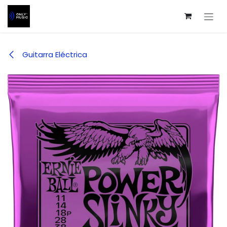
Ir al contenido
Guitarra Eléctrica