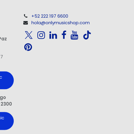
+52 222 197 6600
hola@onlymusicshop.com
Paz
97
c
ngo
 2300
ic