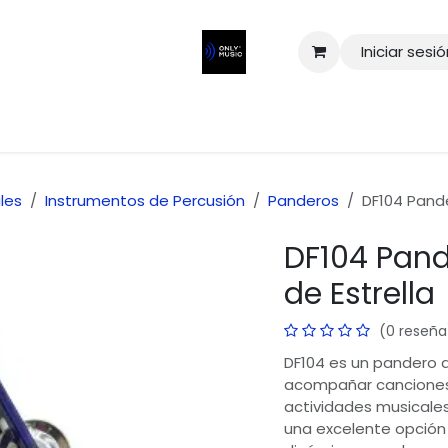
Iniciar sesi
les
Instrumentos de Percusión
Panderos
DF104 Pande
DF104 Pand
de Estrella
(0 reseña
DF104 es un pandero de
acompañar canciones, 
actividades musicales.
una excelente opción 