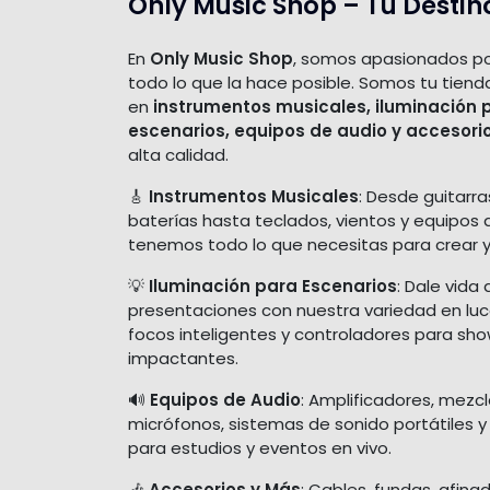
Only Music Shop – Tu Destin
En
Only Music Shop
, somos apasionados po
todo lo que la hace posible. Somos tu tiend
en
instrumentos musicales, iluminación 
escenarios, equipos de audio y accesori
alta calidad.
🎸
Instrumentos Musicales
: Desde guitarra
baterías hasta teclados, vientos y equipos 
tenemos todo lo que necesitas para crear y
💡
Iluminación para Escenarios
: Dale vida 
presentaciones con nuestra variedad en luces
focos inteligentes y controladores para sh
impactantes.
🔊
Equipos de Audio
: Amplificadores, mezc
micrófonos, sistemas de sonido portátiles y
para estudios y eventos en vivo.
🎶
Accesorios y Más
: Cables, fundas, afina