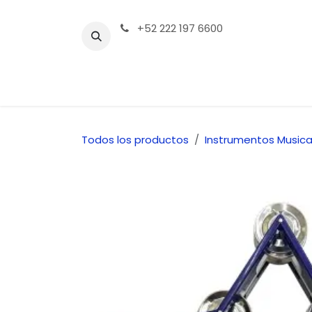
Ir al contenido
+52 222 197 6600
Tienda | Productos
Contáctenos
Todos los productos
Instrumentos Musica