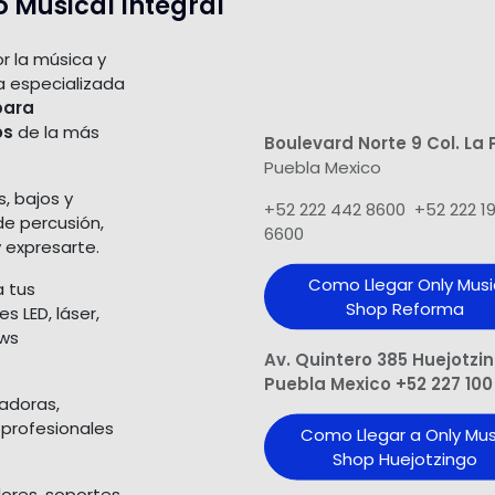
o Musical Integral
r la música y
a especializada
para
os
de la más
Boulevard Norte 9 Col. La 
Puebla Mexico
s, bajos y
+52 222 442 8600 +52 222 1
de percusión,
6600
 expresarte.
Como Llegar Only Musi
a tus
Shop​ Reforma
 LED, láser,
ows
Av. Quintero 385 Huejotzi
Puebla Mexico +52 227 100
ladoras,
 profesionales
Como Llegar a Only Mus
Shop Huejotzingo
dores, soportes