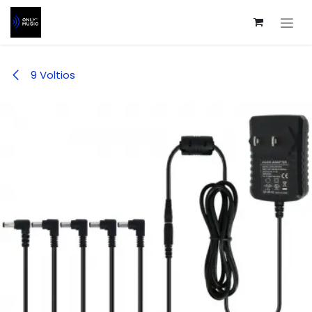
Ir al contenido
9 Voltios