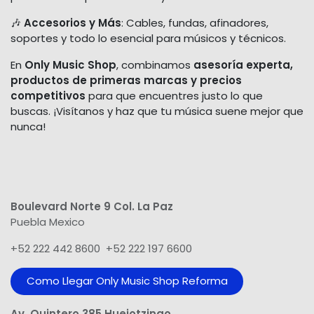
🎶
Accesorios y Más
: Cables, fundas, afinadores,
soportes y todo lo esencial para músicos y técnicos.
En
Only Music Shop
, combinamos
asesoría experta,
productos de primeras marcas y precios
competitivos
para que encuentres justo lo que
buscas. ¡Visítanos y haz que tu música suene mejor que
nunca!
Boulevard Norte 9 Col. La Paz
Puebla Mexico
+52 222 442 8600 +52 222 197 6600
Como Llegar Only Music Shop​ Reforma
Av. Quintero 385 Huejotzingo