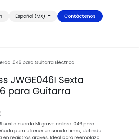
ón
Español (MX)
Contáctenos
da .046 para Guitarra Eléctrica
s JWGE046I Sexta
6 para Guitarra
)
sexta cuerda Mi grave calibre .046 para
señada para ofrecer un sonido firme, definido
 en registros graves. Ideal para reemplazo