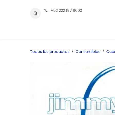
Ir al contenido
+52 222 197 6600
Tienda | Productos
Contáctenos
Todos los productos
Consumibles
Cue