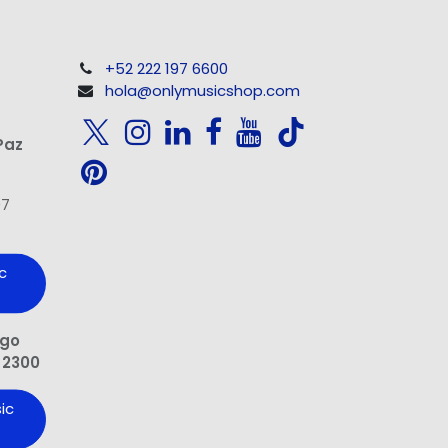
+52 222 197 6600
hola@onlymusicshop.com
Paz
97
c
ngo
 2300
ic