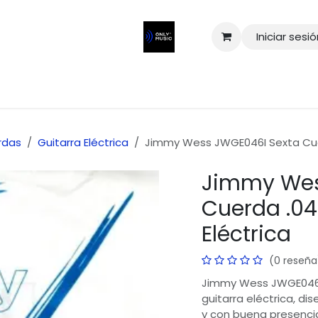
Iniciar sesi
rdas
Guitarra Eléctrica
Jimmy Wess JWGE046I Sexta Cuer
Jimmy Wes
Cuerda .04
Eléctrica
(0 reseña
Jimmy Wess JWGE046I 
guitarra eléctrica, di
y con buena presencia