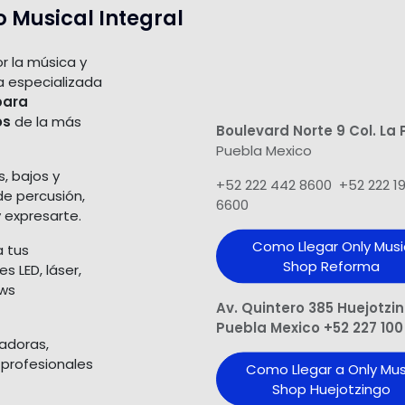
o Musical Integral
r la música y
a especializada
para
os
de la más
Boulevard Norte 9 Col. La 
Puebla Mexico
s, bajos y
+52 222 442 8600 +52 222 1
de percusión,
6600
 expresarte.
Como Llegar Only Musi
a tus
Shop​ Reforma
 LED, láser,
ows
Av. Quintero 385 Huejotzi
Puebla Mexico +52 227 100
ladoras,
 profesionales
Como Llegar a Only Mus
Shop Huejotzingo