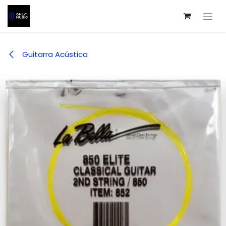
Ir al contenido
Guitarra Acústica