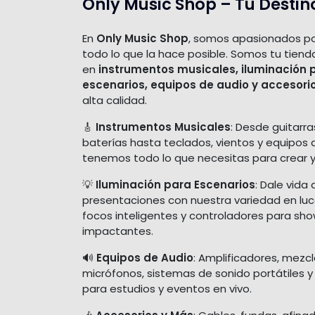
Only Music Shop – Tu Destin
En
Only Music Shop
, somos apasionados po
todo lo que la hace posible. Somos tu tiend
en
instrumentos musicales, iluminación 
escenarios, equipos de audio y accesori
alta calidad.
🎸
Instrumentos Musicales
: Desde guitarra
baterías hasta teclados, vientos y equipos 
tenemos todo lo que necesitas para crear y
💡
Iluminación para Escenarios
: Dale vida 
presentaciones con nuestra variedad en luces
focos inteligentes y controladores para sh
impactantes.
🔊
Equipos de Audio
: Amplificadores, mezc
micrófonos, sistemas de sonido portátiles y
para estudios y eventos en vivo.
🎶
Accesorios y Más
: Cables, fundas, afina