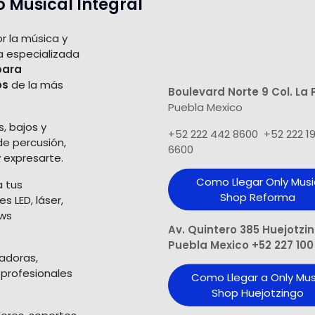
o Musical Integral
r la música y
a especializada
para
os
de la más
Boulevard Norte 9 Col. La 
Puebla Mexico
s, bajos y
+52 222 442 8600 +52 222 1
de percusión,
6600
 expresarte.
Como Llegar Only Musi
a tus
Shop​ Reforma
 LED, láser,
ows
Av. Quintero 385 Huejotzi
Puebla Mexico +52 227 100
ladoras,
 profesionales
Como Llegar a Only Mus
Shop Huejotzingo
dores, soportes