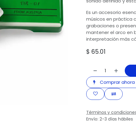
sonido definido y esta
Es un accesorio esenci
músicos en práctica c
grabaciones o presen
mantener el arco en b
interpretación más c
$
65.01
Comprar ahora
Términos y condicione
Envío: 2-3 días hábiles