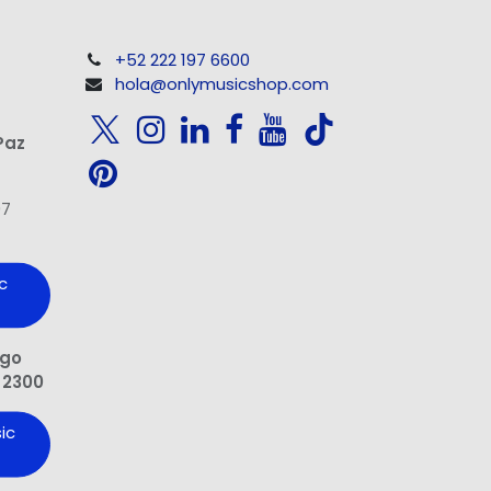
+52 222 197 6600
hola@onlymusicshop.com
Paz
97
c
ngo
 2300
ic