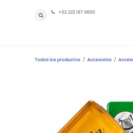
Ir al contenido
+52 222 197 6600
Tienda | Productos
Contáctenos
Todos los productos
Accesorios
Acceso