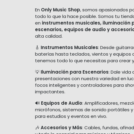
En
Only Music Shop
, somos apasionados po
todo lo que la hace posible. Somos tu tiend
en
instrumentos musicales, iluminación 
escenarios, equipos de audio y accesori
alta calidad.
🎸
Instrumentos Musicales
: Desde guitarra
baterías hasta teclados, vientos y equipos 
tenemos todo lo que necesitas para crear y
💡
Iluminación para Escenarios
: Dale vida 
presentaciones con nuestra variedad en luces
focos inteligentes y controladores para sh
impactantes.
🔊
Equipos de Audio
: Amplificadores, mezc
micrófonos, sistemas de sonido portátiles y
para estudios y eventos en vivo.
🎶
Accesorios y Más
: Cables, fundas, afina
y todo lo esencial para músicos y técnicos.