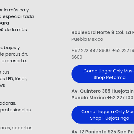
r la música y
a especializada
para
os
de la más
Boulevard Norte 9 Col. La 
Puebla Mexico
s, bajos y
+52 222 442 8600 +52 222 1
de percusión,
6600
 expresarte.
Como Llegar Only Musi
a tus
Shop​ Reforma
 LED, láser,
ows
Av. Quintero 385 Huejotzi
Puebla Mexico +52 227 100
ladoras,
 profesionales
Como Llegar a Only Mus
Shop Huejotzingo
dores, soportes
Av. 12 Poniente 925 San P