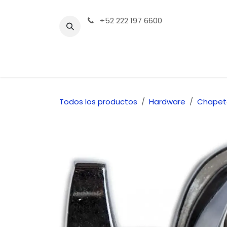
Ir al contenido
+52 222 197 6600
Tienda | Productos
Contáctenos
Todos los productos
Hardware
Chapet