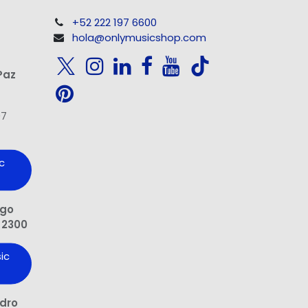
+52 222 197 6600
hola@onlymusicshop.com
Paz
97
c
ngo
 2300
ic
edro