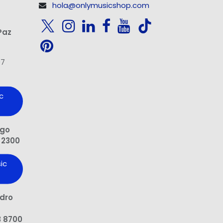
hola@onlymusicshop.com
Paz
97
c
ngo
 2300
ic
edro
3 8700