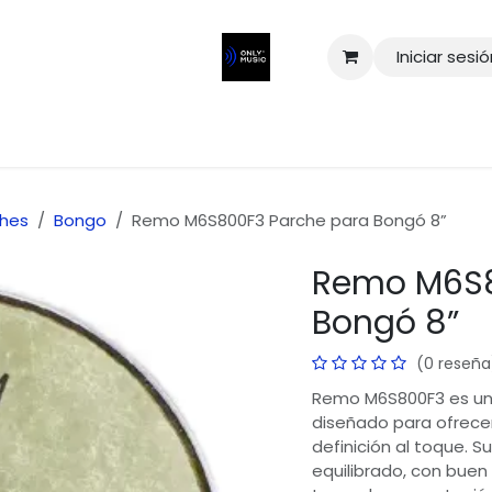
Iniciar sesi
ches
Bongo
Remo M6S800F3 Parche para Bongó 8”
Remo M6S8
Bongó 8”
(0 reseña
Remo M6S800F3 es un
diseñado para ofrecer
definición al toque. 
equilibrado, con buen