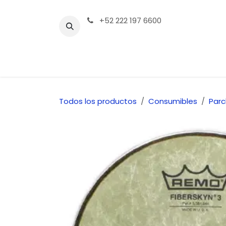
Ir al contenido
+52 222 197 6600
Tienda | Productos
Contáctenos
Todos los productos
Consumibles
Par