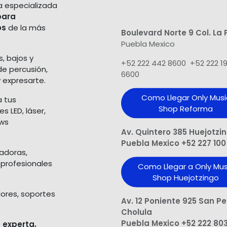
a especializada
para
os
de la más
Boulevard Norte 9 Col. La 
Puebla Mexico
s, bajos y
+52 222 442 8600 +52 222 1
de percusión,
6600
 expresarte.
Como Llegar Only Musi
a tus
Shop​ Reforma
 LED, láser,
ows
Av. Quintero 385 Huejotzi
Puebla Mexico +52 227 100
ladoras,
 profesionales
Como Llegar a Only Mus
Shop Huejotzingo
dores, soportes
Av. 12 Poniente 925 San P
Cholula
Puebla Mexico +52 222 80
 experta,