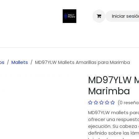
Iniciar sesi
os
Mallets
MD97YLW Mallets Amarillas para Marimba
MD97YLW Ma
o Musical Integral
Marimba
r la música y
(0 reseña
a especializada
para
MD97YLW mallets para
os
de la más
ofrecer una respuesta
Boulevard Norte 9 Col. La 
ejecución. Su cabeza 
Puebla Mexico
definido sobre las lá
s, bajos y