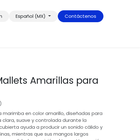
ón
Español (MX)
Contáctenos
llets Amarillas para
+52 222 197 6600
)
hola@onlymusicshop.com
 marimba en color amarillo, diseñadas para
 clara, suave y controlada durante la
Paz
cubierta ayuda a producir un sonido cálido y
minas, mientras que sus mangos largos