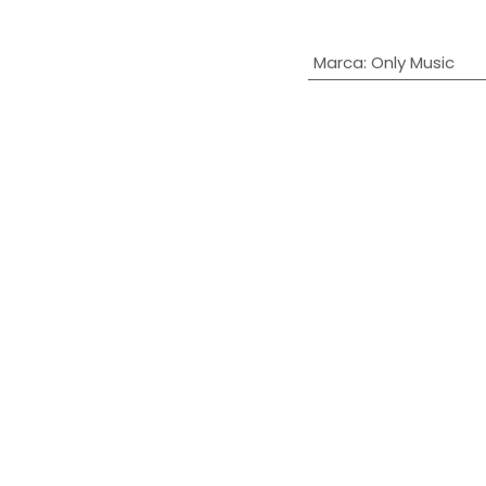
Marca
:
Only Music
Con la tecnología de
25
Español (MX)
|
Español