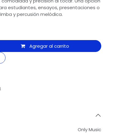
97
 comodidad y precisión al tocar. Una opción
para estudiantes, ensayos, presentaciones o
rimba y percusión melódica.
c
ngo
Agregar al carrito
 2300
ic
edro
s
3 8700
ic
Only Music