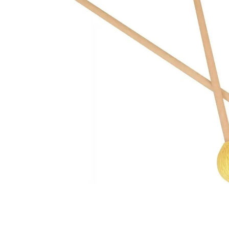
baterías hasta teclados, vientos y equipos 
tenemos todo lo que necesitas para crear y
💡
Iluminación para Escenarios
: Dale vida 
presentaciones con nuestra variedad en luces
focos inteligentes y controladores para sh
impactantes.
🔊
Equipos de Audio
: Amplificadores, mezc
micrófonos, sistemas de sonido portátiles y
para estudios y eventos en vivo.
🎶
Accesorios y Más
: Cables, fundas, afina
y todo lo esencial para músicos y técnicos.
En
Only Music Shop
, combinamos
asesoría
productos de primeras marcas y precios
competitivos
para que encuentres justo lo
¡Visítanos y haz que tu música suene mejor