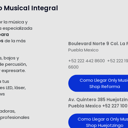
o Musical Integral
r la música y
a especializada
para
os
de la más
Boulevard Norte 9 Col. La 
Puebla Mexico
s, bajos y
+52 222 442 8600 +52 222 1
de percusión,
6600
 expresarte.
Como Llegar Only Musi
a tus
Shop​ Reforma
 LED, láser,
ows
Av. Quintero 385 Huejotzi
Puebla Mexico +52 227 100
ladoras,
 profesionales
Como Llegar a Only Mus
Shop Huejotzingo