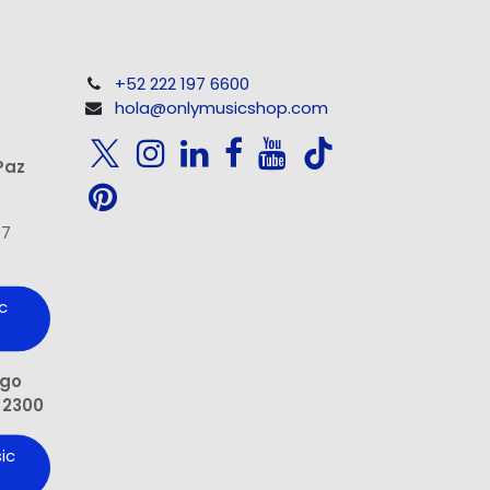
+52 222 197 6600
hola@onlymusicshop.com
Paz
97
c
ngo
 2300
ic