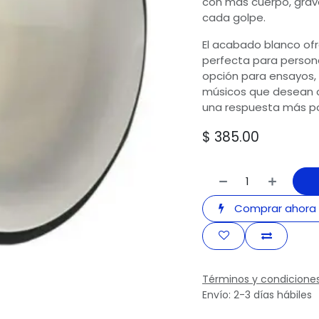
con más cuerpo, grav
cada golpe.
El acabado blanco ofr
perfecta para personal
opción para ensayos, 
músicos que desean o
una respuesta más pot
$
385.00
Comprar ahora
Términos y condicione
Envío: 2-3 días hábiles