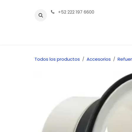
Ir al contenido
+52 222 197 6600
Tienda | Productos
Contáctenos
Todos los productos
Accesorios
Refue