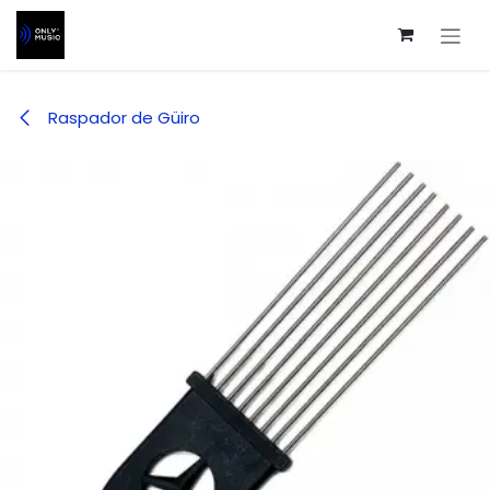
Ir al contenido
Raspador de Güiro