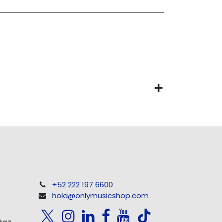
+52 222 197 6600
hola@onlymusicshop.com
Paz