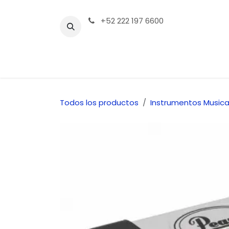
Ir al contenido
+52 222 197 6600
Tienda | Productos
Contáctenos
Todos los productos
Instrumentos Musica