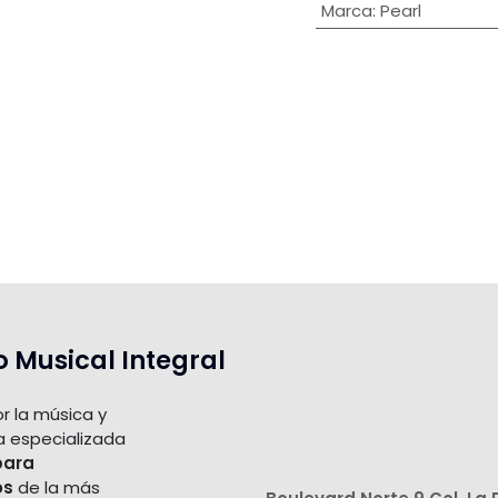
Marca
:
Pearl
o Musical Integral
r la música y
a especializada
para
os
de la más
Boulevard Norte 9 Col. La 