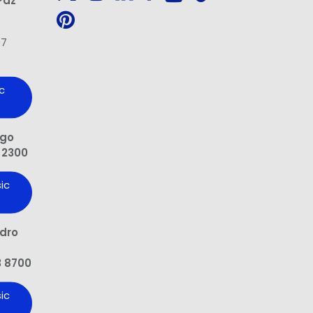
97
c
ngo
 2300
ic
edro
3 8700
ic