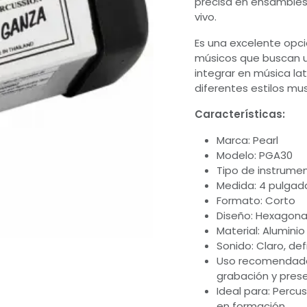
precisa en ensambles
vivo.
Es una excelente opci
músicos que buscan un
integrar en música lat
diferentes estilos mus
Características:
Marca: Pearl
Modelo: PGA30
Tipo de instrumen
Medida: 4 pulgad
Formato: Corto
Diseño: Hexagona
Material: Aluminio
Sonido: Claro, de
Uso recomendado:
grabación y pres
Ideal para: Percu
en formación