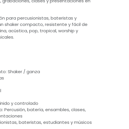
, grabaciones, clases y presentaciones en
ón para percusionistas, bateristas y
 shaker compacto, resistente y fácil de
ina, acústica, pop, tropical, worship y
icales.
to: Shaker / ganza
as
l
finido y controlado
 Percusión, batería, ensambles, clases,
entaciones
sionistas, bateristas, estudiantes y músicos