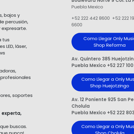
Puebla Mexico
s, bajos y
+52 222 442 8600 +52 222 1
de percusión,
6600
 expresarte.
Como Llegar Only Musi
a tus
Shop​ Reforma
 LED, láser,
ows
Av. Quintero 385 Huejotzi
Puebla Mexico +52 227 100
ladoras,
 profesionales
Como Llegar a Only Mus
Shop Huejotzingo
dores, soportes
Av. 12 Poniente 925 San P
Cholula
Puebla Mexico +52 222 80
 experta,
 que buscas.
Como Llegar a Only Mus
 que nunca!
Shop Cholula