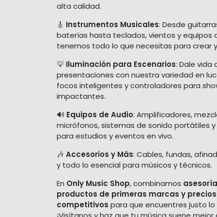
alta calidad.
🎸
Instrumentos Musicales
: Desde guitarra
baterías hasta teclados, vientos y equipos 
tenemos todo lo que necesitas para crear y
💡
Iluminación para Escenarios
: Dale vida 
presentaciones con nuestra variedad en luces
focos inteligentes y controladores para sh
impactantes.
🔊
Equipos de Audio
: Amplificadores, mezc
micrófonos, sistemas de sonido portátiles y
para estudios y eventos en vivo.
🎶
Accesorios y Más
: Cables, fundas, afina
y todo lo esencial para músicos y técnicos.
En
Only Music Shop
, combinamos
asesoría
productos de primeras marcas y precios
competitivos
para que encuentres justo lo
¡Visítanos y haz que tu música suene mejor