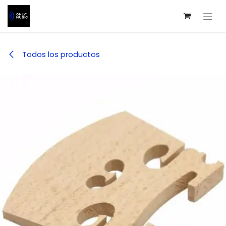
Ir al contenido
Todos los productos