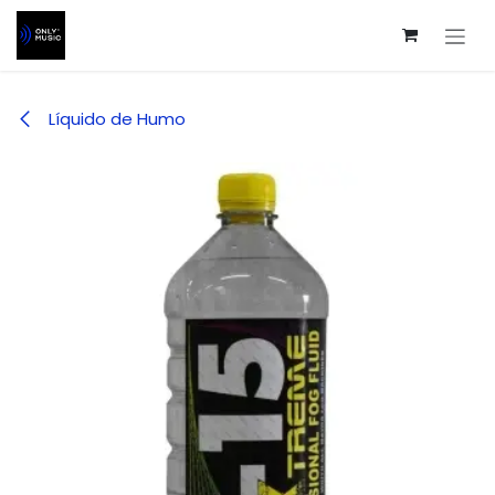
Ir al contenido
Líquido de Humo